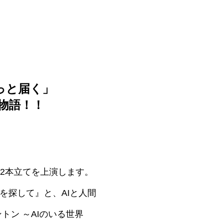
っと届く」
物語！！
ル2本立てを上演します。
を探して』と、AIと人間
ン ～AIのいる世界